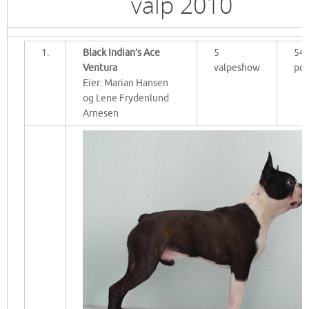
valp 2010
1.
Black Indian’s Ace
5
54
Ventura
valpeshow
po
Eier: Marian Hansen
og Lene Frydenlund
Arnesen