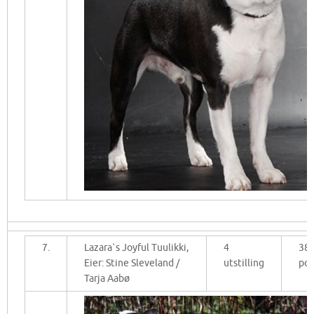
7.
Lazara`s Joyful Tuulikki,
4
38
Eier: Stine Sleveland /
utstilling
po
Tarja Aabø