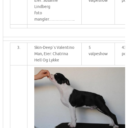
Eier: Susanne
valpeshow
po
Lindberg
foto
mangler………………..
3.
Skin-Deep`s Valentino
5
43
Man, Eier: Chatrina
valpeshow
po
Hell Og Lykke