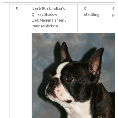
5.
N uch Black Indian`s
5
43
Qinkey Shadow
utstilling
po
Eier: Marian Hansen /
Rune Mikkelsen