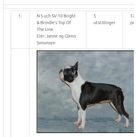
1.
N S uch SV-10 Bright
5
57
& Brindle’s Top Of
utstillinger
po
The Line
Eier: Janne og Glenn
Simonsen