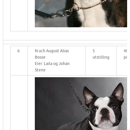
6.
N uch August Alias
5
40
Bosse
utstilling
po
Eier: Laila og Johan
Stene