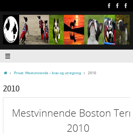
Skip
to
content
Home
Privat: Mestvinnende – krav og utregning
2010
2010
Mestvinnende Boston Terr
2010