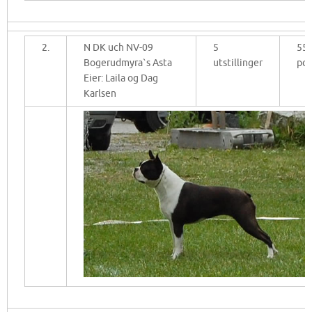
2.
N DK uch NV-09
5
55
Bogerudmyra`s Asta
utstillinger
po
Eier: Laila og Dag
Karlsen