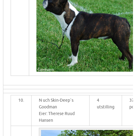
10.
N uch Skin-Deep`s
4
37
Goodman
utstilling
po
Eier: Therese Ruud
Hansen