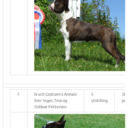
7.
N uch Gostuen’s Armani
5
38
Eier: Inger, Tina og
utstilling
po
Oddvar Pettersen