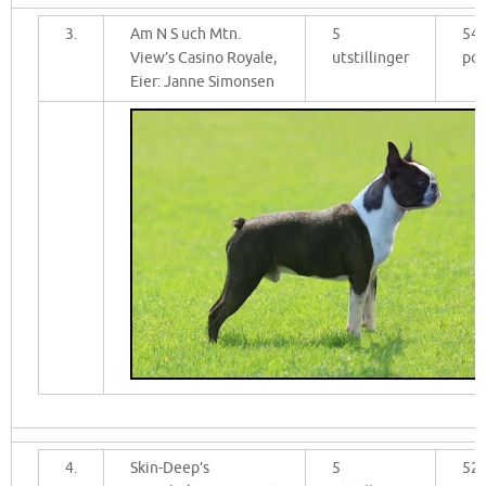
3.
Am N S uch Mtn.
5
54
View’s Casino Royale,
utstillinger
po
Eier: Janne Simonsen
4.
Skin-Deep’s
5
52