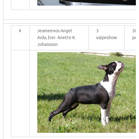
4.
Jeameenos Angel
3
30
Aida, Eier: Anette K.
valpeshow
po
Johansson