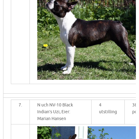
7.
N uch NV-10 Black
4
38
Indian’s Uzi, Eier:
utstilling
po
Marian Hansen