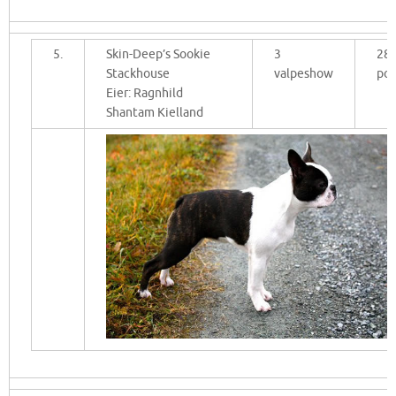
5.
Skin-Deep’s Sookie
3
28
Stackhouse
valpeshow
po
Eier: Ragnhild
Shantam Kielland