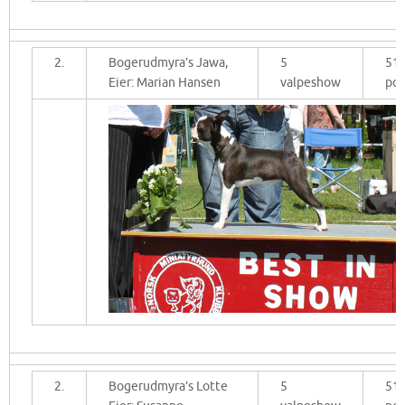
2.
Bogerudmyra’s Jawa,
5
51
Eier: Marian Hansen
valpeshow
po
2.
Bogerudmyra’s Lotte
5
51