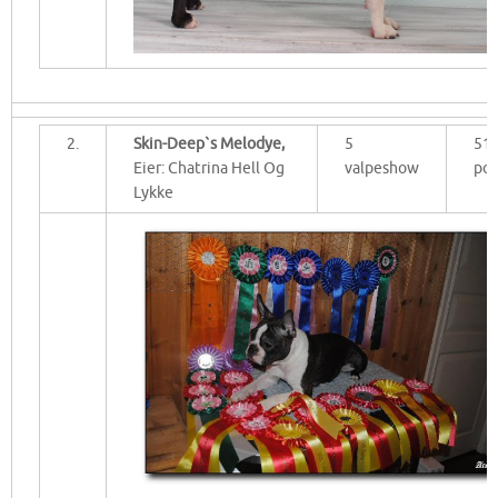
2.
Skin-Deep`s Melodye,
5
51
Eier: Chatrina Hell Og
valpeshow
po
Lykke