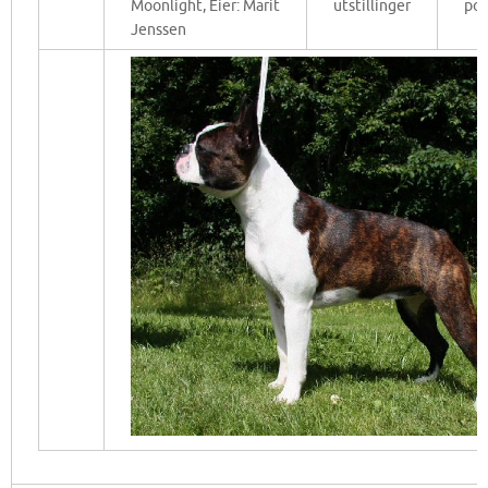
Moonlight, Eier: Marit
utstillinger
po
Jenssen