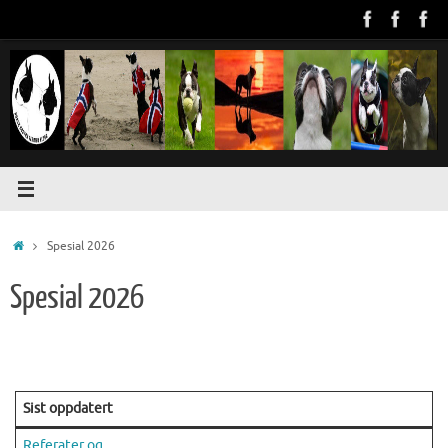
Skip
to
content
Home
Spesial 2026
Spesial 2026
Sist oppdatert
Referater og