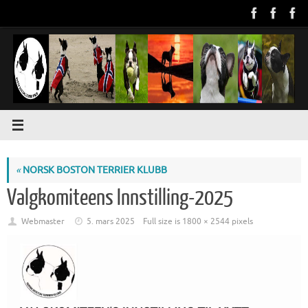
Skip
to
content
«
NORSK BOSTON TERRIER KLUBB
Valgkomiteens Innstilling-2025
Webmaster
5. mars 2025
Full size is
1800 × 2544
pixels